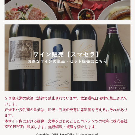
２０歳未満の飲酒は法律で禁止されています。飲酒運転は法律で禁止されて
います。
妊娠中や授乳期の飲酒は、胎児・乳児の発育に悪影響を与えるおそれがあり
ます。
本サイト内における画像・文章をはじめとしたコンテンツの権利は株式会社
KEY PIECEに帰属します。無断転載・複製を禁止します。
Copyright 2019, SmartCellar, All rights reserved.