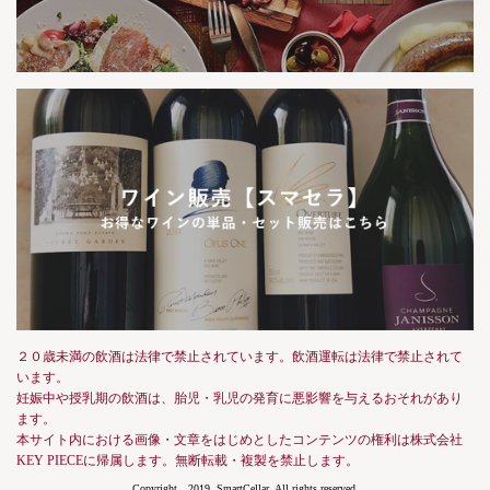
２０歳未満の飲酒は法律で禁止されています。飲酒運転は法律で禁止されて
います。
妊娠中や授乳期の飲酒は、胎児・乳児の発育に悪影響を与えるおそれがあり
ます。
本サイト内における画像・文章をはじめとしたコンテンツの権利は株式会社
KEY PIECEに帰属します。無断転載・複製を禁止します。
Copyright 2019, SmartCellar, All rights reserved.