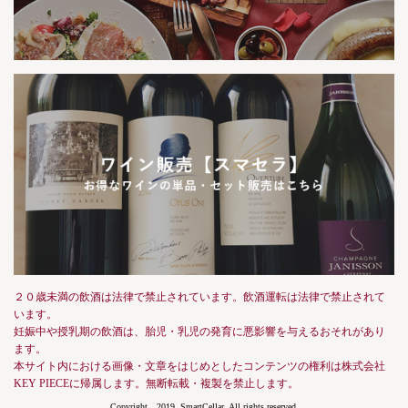
２０歳未満の飲酒は法律で禁止されています。飲酒運転は法律で禁止されて
います。
妊娠中や授乳期の飲酒は、胎児・乳児の発育に悪影響を与えるおそれがあり
ます。
本サイト内における画像・文章をはじめとしたコンテンツの権利は株式会社
KEY PIECEに帰属します。無断転載・複製を禁止します。
Copyright 2019, SmartCellar, All rights reserved.