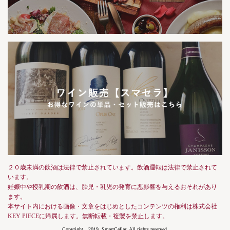
２０歳未満の飲酒は法律で禁止されています。飲酒運転は法律で禁止されて
います。
妊娠中や授乳期の飲酒は、胎児・乳児の発育に悪影響を与えるおそれがあり
ます。
本サイト内における画像・文章をはじめとしたコンテンツの権利は株式会社
KEY PIECEに帰属します。無断転載・複製を禁止します。
Copyright 2019, SmartCellar, All rights reserved.