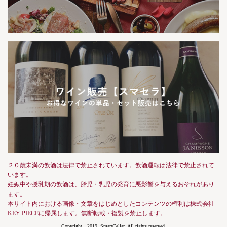
２０歳未満の飲酒は法律で禁止されています。飲酒運転は法律で禁止されて
います。
妊娠中や授乳期の飲酒は、胎児・乳児の発育に悪影響を与えるおそれがあり
ます。
本サイト内における画像・文章をはじめとしたコンテンツの権利は株式会社
KEY PIECEに帰属します。無断転載・複製を禁止します。
Copyright 2019, SmartCellar, All rights reserved.