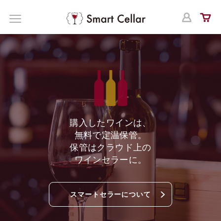
ログ
MENU
購入したワインは、
無料で定温保管。
保管はクラウド上の
ワインセラーに。
スマートセラーについて