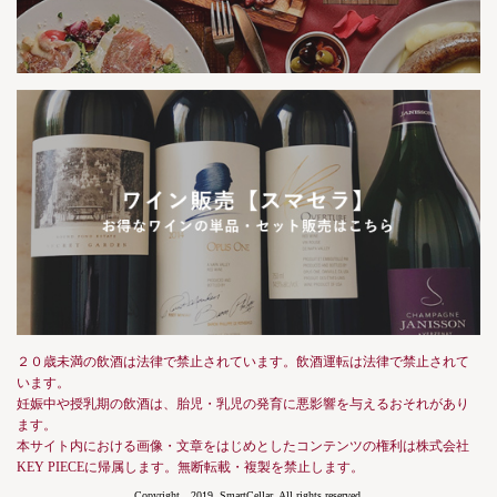
２０歳未満の飲酒は法律で禁止されています。飲酒運転は法律で禁止されて
います。
妊娠中や授乳期の飲酒は、胎児・乳児の発育に悪影響を与えるおそれがあり
ます。
本サイト内における画像・文章をはじめとしたコンテンツの権利は株式会社
KEY PIECEに帰属します。無断転載・複製を禁止します。
Copyright 2019, SmartCellar, All rights reserved.