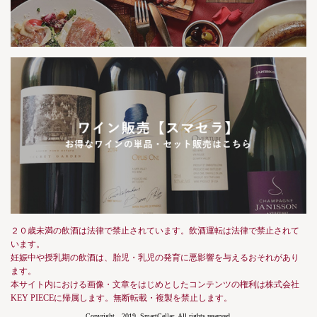
２０歳未満の飲酒は法律で禁止されています。飲酒運転は法律で禁止されて
います。
妊娠中や授乳期の飲酒は、胎児・乳児の発育に悪影響を与えるおそれがあり
ます。
本サイト内における画像・文章をはじめとしたコンテンツの権利は株式会社
KEY PIECEに帰属します。無断転載・複製を禁止します。
Copyright 2019, SmartCellar, All rights reserved.