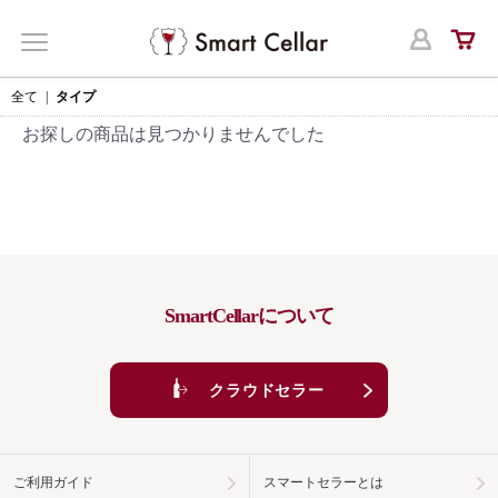
ログ
MENU
全て
|
タイプ
お探しの商品は見つかりませんでした
SmartCellarについて
クラウドセラー
ご利用ガイド
スマートセラーとは