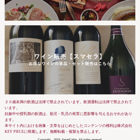
２０歳未満の飲酒は法律で禁止されています。飲酒運転は法律で禁止されて
います。
妊娠中や授乳期の飲酒は、胎児・乳児の発育に悪影響を与えるおそれがあり
ます。
本サイト内における画像・文章をはじめとしたコンテンツの権利は株式会社
KEY PIECEに帰属します。無断転載・複製を禁止します。
Copyright 2019, SmartCellar, All rights reserved.