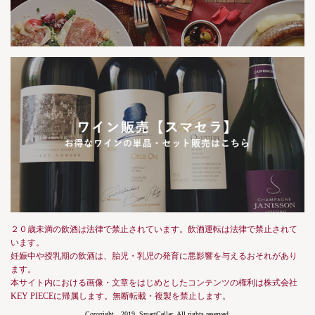
２０歳未満の飲酒は法律で禁止されています。飲酒運転は法律で禁止されて
います。
妊娠中や授乳期の飲酒は、胎児・乳児の発育に悪影響を与えるおそれがあり
ます。
本サイト内における画像・文章をはじめとしたコンテンツの権利は株式会社
KEY PIECEに帰属します。無断転載・複製を禁止します。
Copyright 2019, SmartCellar, All rights reserved.