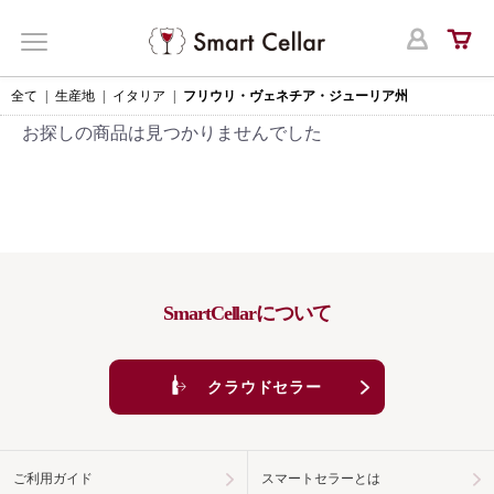
ログ
MENU
全て
|
生産地
|
イタリア
|
フリウリ・ヴェネチア・ジューリア州
お探しの商品は見つかりませんでした
SmartCellarについて
クラウドセラー
ご利用ガイド
スマートセラーとは