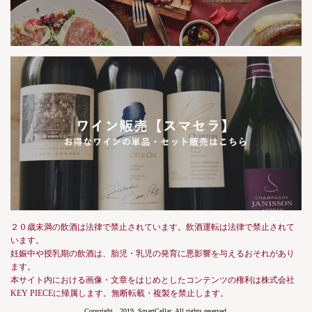
２０歳未満の飲酒は法律で禁止されています。飲酒運転は法律で禁止されて
います。
妊娠中や授乳期の飲酒は、胎児・乳児の発育に悪影響を与えるおそれがあり
ます。
本サイト内における画像・文章をはじめとしたコンテンツの権利は株式会社
KEY PIECEに帰属します。無断転載・複製を禁止します。
Copyright 2019, SmartCellar, All rights reserved.