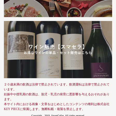
２０歳未満の飲酒は法律で禁止されています。飲酒運転は法律で禁止されて
います。
妊娠中や授乳期の飲酒は、胎児・乳児の発育に悪影響を与えるおそれがあり
ます。
本サイト内における画像・文章をはじめとしたコンテンツの権利は株式会社
KEY PIECEに帰属します。無断転載・複製を禁止します。
Copyright 2019, SmartCellar, All rights reserved.