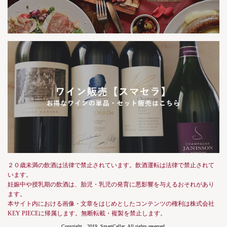
２０歳未満の飲酒は法律で禁止されています。飲酒運転は法律で禁止されて
います。
妊娠中や授乳期の飲酒は、胎児・乳児の発育に悪影響を与えるおそれがあり
ます。
本サイト内における画像・文章をはじめとしたコンテンツの権利は株式会社
KEY PIECEに帰属します。無断転載・複製を禁止します。
Copyright 2019, SmartCellar, All rights reserved.