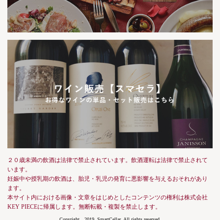
２０歳未満の飲酒は法律で禁止されています。飲酒運転は法律で禁止されて
います。
妊娠中や授乳期の飲酒は、胎児・乳児の発育に悪影響を与えるおそれがあり
ます。
本サイト内における画像・文章をはじめとしたコンテンツの権利は株式会社
KEY PIECEに帰属します。無断転載・複製を禁止します。
Copyright 2019, SmartCellar, All rights reserved.